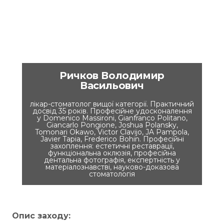
Ричков Володимир
Васильович
лікар-стоматолог вищої категорії. Практичний
досвід 35 років. Професійне удосконалення
у Domenico Massironi, Gianfranco Politano,
Giancarlo Pongione, Joshua Polansky,
Tomonari Okawo, Victor Clavijo, JA Pampola,
Javier Tapia, Frederico Bohin. Професійні
захоплення: естетичні реставрації,
функціональна оклюзія, професійна
дентальна фотографія, експертність у
матеріалознавстві, науково-доказова
стоматологія
Опис заходу: