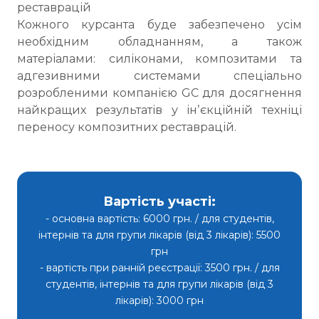
реставрацій
Кожного курсанта буде забезпечено усім
необхідним обладнанням, а також
матеріалами: силіконами, композитами та
адгезивними системами спеціально
розробленими компанією GC для досягнення
найкращих результатів у інʼєкційній техніці
переносу композитних реставрацій.
Вартість участі:
- основна вартість: 6000 грн. / для студентів,
інтернів та для групи лікарів (від 3 лікарів): 5500
грн
- вартість при ранній реєстрації: 3500 грн. / для
студентів, інтернів та для групи лікарів (від 3
лікарів): 3000 грн