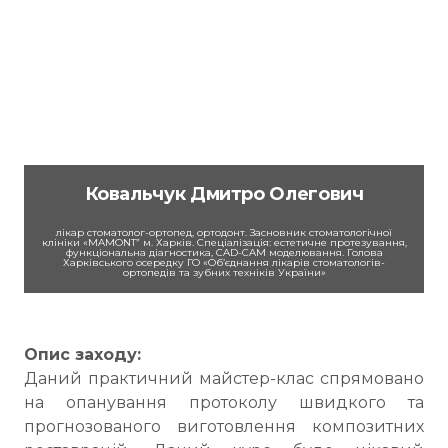
Ковальчук Дмитро Олегович
лікар стоматолог-ортопед, ортодонт. Засновник стоматологічної
клініки «MAMONT” м. Харків. Спеціалізація: естетичне протезування,
функціональна діагностика, CAD-CAM моделювання. Голова
Харківського осередку ГО «Об’єднання лікарів стоматологів-
ортопедів та зубних техніків України»
Опис заходу:
Даний практичний майстер-клас спрямовано
на опанування протоколу швидкого та
прогнозованого виготовлення композитних