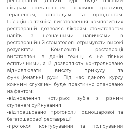
реставрацій. Даний курс буде цікавий
лікарям стоматологам загальної практики,
терапевтам, ортопедам та ортодонтам.
Інʼєкційна техніка виготовлення композитних
реставрацій дозволяє лікарям стоматологам
навіть з незначними навичками в
реставраційній стоматології отримувати високі
результати. Композитні реставрації
виготовлені в даній техніці є не тільки
естетичними, а й дозволяють контрольовано
відновлювати висоту прикусу та
функціональні рухи. Під час даного курсу
кожним слухачем буде практично опановано
на фантомі:
-відновлення чотирьох зубів з різним
ступенем руйнування
-відпрацьовано протоколи одношарової та
багатошарової реставрації
-протокол контурування та полірування